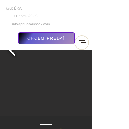
KARIÉRA
+421 911
523 565
info@priuscompany.com
CHCEM PREDAŤ