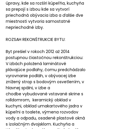
úpravy, kde sa rozšíri kúpeľňa, kuchyňa
sa prepojí s izbou kde sa vytvorí
priechodná obývacia izba a ďalšie dve
miestnosti vytvoria samostatné
nepriechodné izby.
ROZSAH REKONŠTRUKCIE BYTU:
Byt prešiel v rokoch 2012 až 2014
postupnou čiastočnou rekonštrukciou:
V izbách položená laminátové
plávajúce podlahy, čomu predchádzalo
vyrovnanie podláh, v obývacej izbe
znížený strop s bodovým osvetlením, v
hlavnej spálni, v izbe a
chodbe vybudované vstavané skrine s
rolldomrom, keramický obklad v
kuchyni, obklad umakartového jadra v
kúpeľni a toalete, výmena rozvodov
vody a odpadu, osadené plastové okná
s izolačným dvojsklom. Kuchyňa a