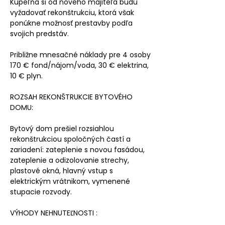
Kúpeľňa si od nového majiteľa budú
vyžadovať rekonštrukciu, ktorá však
ponúkne možnosť prestavby podľa
svojich predstáv.
Približne mnesačné náklady pre 4 osoby
170 € fond/nájom/voda, 30 € elektrina,
10 € plyn.
ROZSAH REKONŠTRUKCIE BYTOVÉHO
DOMU:
Bytový dom prešiel rozsiahlou
rekonštrukciou spoločných častí a
zariadení: zateplenie s novou fasádou,
zateplenie a odizolovanie strechy,
plastové okná, hlavný vstup s
elektrickým vrátnikom, vymenené
stupacie rozvody.
VÝHODY NEHNUTEĽNOSTI :