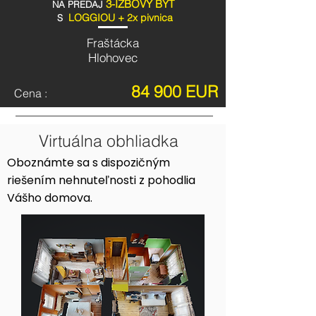
3-IZBOVÝ BYT
NA PREDAJ
LOGGIOU + 2x pivnica
S
Fraštácka
Hlohovec
84 900 EUR
Cena :
Virtuálna obhliadka
Oboznámte sa s dispozičným
riešením nehnuteľnosti z pohodlia
Vášho domova.