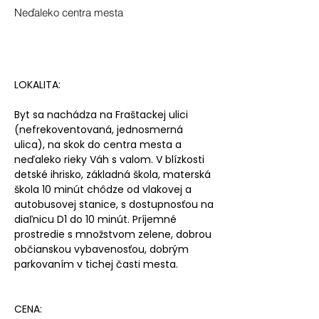
Neďaleko centra mesta
Tichá a príjemná lokalita
2 x Pivnica
LOKALITA:
Byt sa nachádza na Fraštackej ulici
(nefrekoventovaná, jednosmerná
ulica), na skok do centra mesta a
neďaleko rieky Váh s valom. V blízkosti
detské ihrisko, základná škola, materská
škola 10 minút chôdze od vlakovej a
autobusovej stanice, s dostupnosťou na
diaľnicu D1 do 10 minút. Príjemné
prostredie s množstvom zelene, dobrou
občianskou vybavenosťou, dobrým
parkovaním v tichej časti mesta.
CENA: