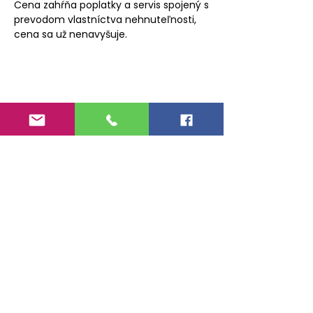
Cena zahŕňa poplatky a servis spojený s
prevodom vlastníctva nehnuteľnosti,
cena sa už nenavyšuje.
ONDREJ KUKUČKA
realitný maklér pre Trnavu
+421 948 469 496
mail : kukucka@priuscompany.sk
MÁM ZÁUJEM O NEHNUTEĽNOSŤ