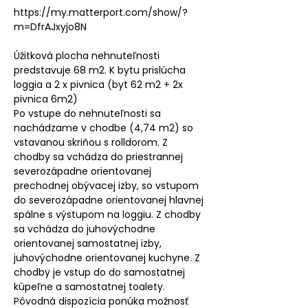
https://my.matterport.com/show/?
m=DfrAJxyjo8N
Úžitková plocha nehnuteľnosti
predstavuje 68 m2. K bytu prislúcha
loggia a 2 x pivnica (byt 62 m2 + 2x
pivnica 6m2)
Po vstupe do nehnuteľnosti sa
nachádzame v chodbe (4,74 m2) so
vstavanou skriňou s rolldorom. Z
chodby sa vchádza do priestrannej
severozápadne orientovanej
prechodnej obývacej izby, so vstupom
do severozápadne orientovanej hlavnej
spálne s výstupom na loggiu. Z chodby
sa vchádza do juhovýchodne
orientovanej samostatnej izby,
juhovýchodne orientovanej kuchyne. Z
chodby je vstup do do samostatnej
kúpeľne a samostatnej toalety.
Pôvodná dispozícia ponúka možnosť