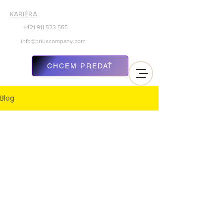
KARIÉRA
+421 911
523 565
info@priuscompany.com
CHCEM PREDAŤ
Blog
Príspevky budú čoskoro
k dispozícii
Preskúmajte ďalšie kategórie v
tomto blogu alebo sa sem vráťte
neskôr.