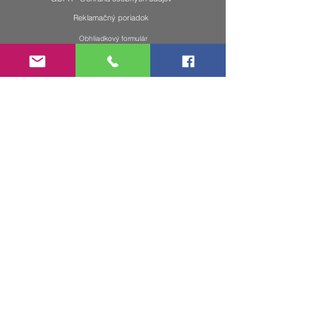
Reklamačný poriadok
Obhliadkový formulár
Cenník
Kontakt
PRIUS COMPANY s.r.o.
Jozefa Adamca 24 | 917 01 Trnava
Trnavský kraj, Slovensko
We love our Job
+421 911 523 565
info@priuscompany.com