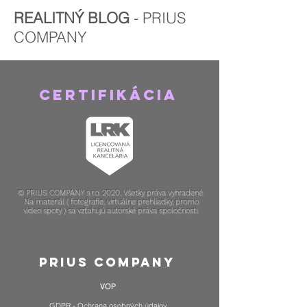
REALITNÝ BLOG
- PRIUS
COMPANY
Certifikácia
© PRIUS COMPANY s.r.o. 2020, Všetky práva vyhradené
Na materiál ( fotografie, virtuálne prehliadky, promo
video spoty ) sa vzťahujú autorské práva spoločnosti.
PRIUS COMPANY
VOP
GDPR - Ochrana osobných údajov