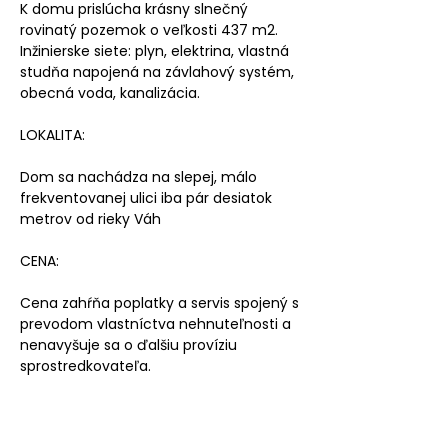
K domu prislúcha krásny slnečný
rovinatý pozemok o veľkosti 437 m2.
Inžinierske siete: plyn, elektrina, vlastná
studňa napojená na závlahový systém,
obecná voda, kanalizácia.
LOKALITA:
Dom sa nachádza na slepej, málo
frekventovanej ulici iba pár desiatok
metrov od rieky Váh
CENA:
Cena zahŕňa poplatky a servis spojený s
prevodom vlastníctva nehnuteľnosti a
nenavyšuje sa o ďalšiu províziu
sprostredkovateľa.