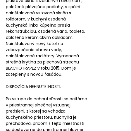
plastové okná s izolačným dvojsklom,
položené plávajúce podlahy, v spálni
nainštalovaná vstavaná skriňa s
rolldorom, v kuchyni osadená
kuchynská linka, kúpeľna prešla
rekonštrukciou, osadená vaňa, toaleta,
obložená keramickým obkladom.
Nainštalovaný nový kotol na
zabezpečenie ohrevu vody,
nainštalované radiátory. Vymenená
strešná krytina za plechovú strechu
BLACHOTRAPEZ v roku 2015. Dom je
zateplený s novou fasádou.
DISPOZÍCIA NEHNUTEĽNOSTI:
Po vstupe do nehnuteľnosti sa ocitáme
v priestrannej slnečnej vstupnej
predsieni, z ktorej sa vchádza
kuchynského priestoru. Kuchyňa je
prechodová, pričom z tejto miestnosti
sa dostávame do priestrannej hlavnej