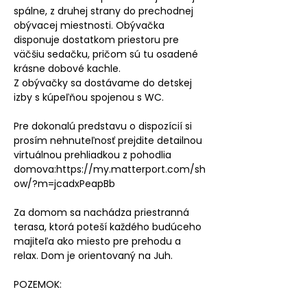
spálne, z druhej strany do prechodnej
obývacej miestnosti. Obývačka
disponuje dostatkom priestoru pre
väčšiu sedačku, pričom sú tu osadené
krásne dobové kachle.
Z obývačky sa dostávame do detskej
izby s kúpeľňou spojenou s WC.
Pre dokonalú predstavu o dispozícií si
prosím nehnuteľnosť prejdite detailnou
virtuálnou prehliadkou z pohodlia
domova:
https://my.matterport.com/sh
ow/?m=jcadxPeapBb
Za domom sa nachádza priestranná
terasa, ktorá poteší každého budúceho
majiteľa ako miesto pre prehodu a
relax. Dom je orientovaný na Juh.
POZEMOK: