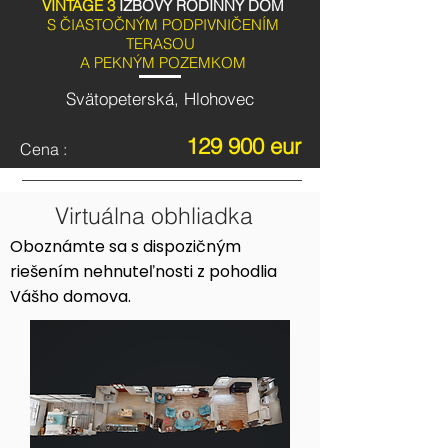
VINTAGE 3
IZBOVÝ
RODINNÝ DOM
S ČIASTOČNÝM PODPIVNIČENÍM
TERASOU
A PEKNÝM POZEMKOM
Svätopeterská, Hlohovec
129 900 eur
Cena :
Virtuálna obhliadka
Oboznámte sa s dispozičným
riešením nehnuteľnosti z pohodlia
Vášho domova.