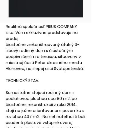
POPIS NEHNUTEĽNOSTI
Realitná spoločnosť PRIUS COMPANY
s.r.o. Vám exkluzívne predstavuje na
predaj
čiastočne zrekonštruovaný útulný 3-
izbový rodinný dom s čiastočným
podpivničením a terasou, situovaný v
miestnej časti Peter okresného mesta
Hlohovec, na slepej ulici Svätopeterská.
TECHNICKÝ STAV:
Samostatne stojaci rodinný dom s
podlahovou plochou cca 80 m2, po
čiastočnej rekonštrukcii z roku 2014,
stojí na južne orientovanom pozemku s
rozlohou 437 m2. Na nehnuteľnosti boli
osadené plastové vstupné dvere,