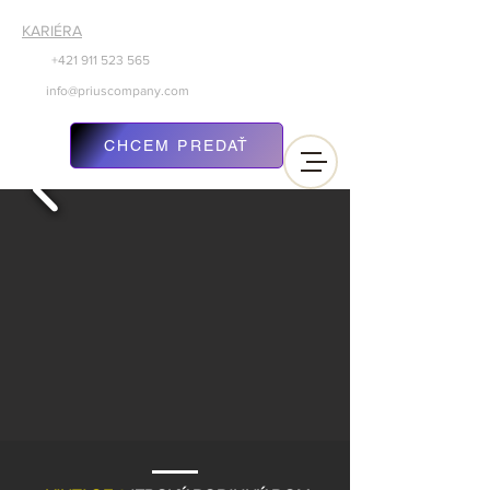
KARIÉRA
+421 911
523 565
info@priuscompany.com
CHCEM PREDAŤ