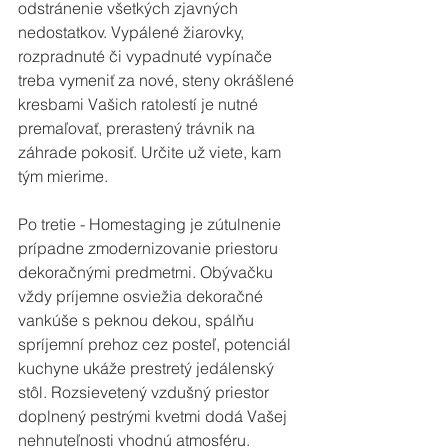
odstránenie všetkých zjavných 
nedostatkov. Vypálené žiarovky, 
rozpradnuté či vypadnuté vypínače 
treba vymeniť za nové, steny okrášlené 
kresbami Vašich ratolestí je nutné 
premaľovať, prerastený trávnik na 
záhrade pokosiť. Určite už viete, kam 
tým mierime. 
Po tretie - Homestaging je zútulnenie 
prípadne zmodernizovanie priestoru 
dekoračnými predmetmi. Obývačku 
vždy príjemne osviežia dekoračné 
vankúše s peknou dekou, spálňu 
spríjemní prehoz cez posteľ, potenciál 
kuchyne ukáže prestretý jedálenský 
stôl. Rozsievetený vzdušný priestor 
doplnený pestrými kvetmi dodá Vašej 
nehnuteľnosti vhodnú atmosféru. 