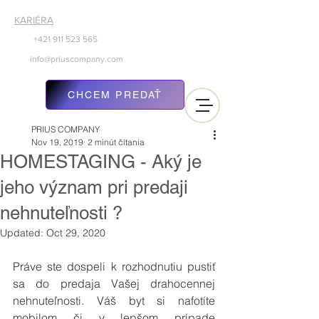
KARIÉRA
+421 911
523 565
info@priuscompany.com
CHCEM PREDAŤ
PRIUS COMPANY
Nov 19, 2019
2 minút čítania
HOMESTAGING - Aký je
jeho význam pri predaji
nehnuteľnosti ?
Updated:
Oct 29, 2020
Práve ste dospeli k rozhodnutiu pustiť 
sa do predaja Vašej drahocennej 
nehnuteľnosti. Váš byt si nafotíte 
mobilom či v lepšom prípade 