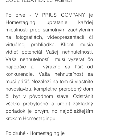
ČO JE TEDA HOMESTAGING? 
Po prvé - V PRIUS COMPANY je 
Homestaging upratanie každej 
miestnosti pred samotným zachytením 
na fotografiách, videoprezentácií či 
virtuálnej prehliadke. Klienti musia 
vidieť potenciál Vašej nehnuteľnosti. 
Vaša nehnuteľnosť  musí vyzerať čo 
najlepšie a  výrazne sa líšiť od 
konkurencie. Vaša nehnuteľnosť sa 
musí páčiť. Nezáleží na tom či vlastníte 
novostavbu, kompletne prerobený dom 
či byt v pôvodnom stave. Odstrániť 
všetko prebytočné a urobiť základný 
poriadok je prvým, no najdôležitejším 
krokom Homestagingu.
Po druhé - Homestaging je 