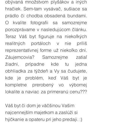
obývaná množstvom plyšákov a iných 
hračiek. Sem-tam vysávač, sušiace sa 
prádlo či chodba obsadená bundami.  
O kvalite fotografii sa samozrejme 
porozprávame v nasledujúcom článku. 
Teraz Váš byt figuruje na niekoľkých 
realitných portáloch v nie príliš 
reprezentatívnej forme už niekoľko dní. 
Záujemcovia? Samozrejme zatiaľ 
žiadni, prípadne kde tu jedna 
obhliadka za týždeň a Vy sa čudujete, 
kde je problém, keď Váš byt je 
kompletne prerobený vo výbornej 
lokalite a naviac za primeranú cenu??? 
Váš byt či dom je väčšinou Vašim 
najcennejším majetkom a zaslúži si 
hýčkanie a opateru pri jeho predaji. :)  