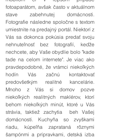
fotoaparátom, avšak často v aktuálnom 
stave zabehnutej domácnosti. 
Fotografie následne spoločne s textom 
umiestnite na predajný portál. Niektorí z 
Vás sa dokonca pokúsia predať svoju 
nehnuteľnosť bez fotografií, keďže 
nechcete, aby Vaše obydlie bolo "kade 
tade na celom internete". Je viac ako 
pravdepodobné, že vrámci niekoľkých 
hodín Vás začnú kontaktovať 
predovšetkým realitné kancelárie. 
Mnoho z Vás si domov pozve 
niekoľkých realitných maklérov, ktorí 
behom niekoľkých minút, ktoré u Vás 
strávia, taktiež zachytia  beh Vašej 
domácnosti. Kuchyňa so zvyškami 
riadu, kúpeľňa zaprataná rôznymi 
šampónmi a prípravkami, detská izba 