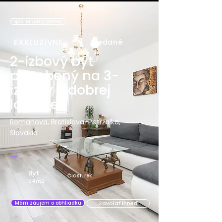
< Späť na všetky ponuky
EXKLUZÍVNE
Predané
2-izbový byt
prerobený na 3-
izbový v dobrej
lokalite
Romanova, Bratislava-Petržalka,
Slovakia
-
Byt
Čiast. rek.
-
54m2
Zavolať ihneď
Mám záujem o obhliadku