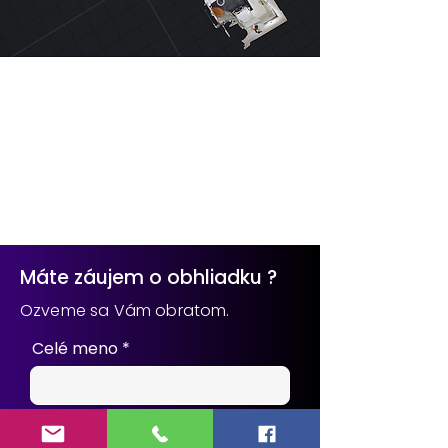
Máte záujem o obhliadku ?
Ozveme sa Vám obratom.
Celé meno
e-mail