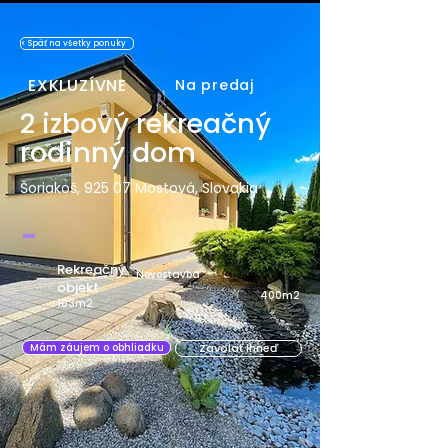
< Späť na všetky ponuky
EXKLUZÍVNE
Na predaj
2 izbový rekreačný
rodinný dom
Šoriakoš, 925 07 Mostová, Slovakia
-
Rekreačný
Novostavba
objekt
400m2
103m2
Zavolať ihneď
Mám záujem o obhliadku