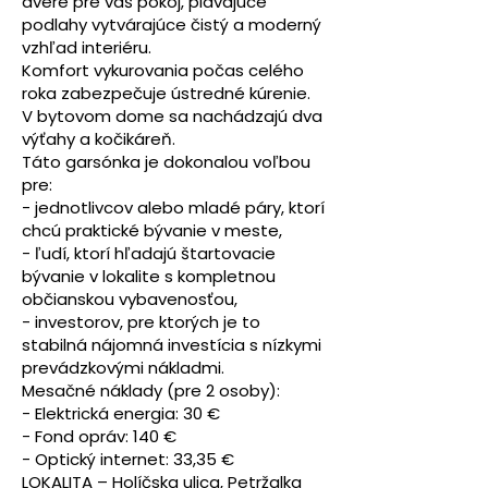
dvere pre váš pokoj, plávajúce
podlahy vytvárajúce čistý a moderný
vzhľad interiéru.
Komfort vykurovania počas celého
roka zabezpečuje ústredné kúrenie.
V bytovom dome sa nachádzajú dva
výťahy a kočikáreň.
Táto garsónka je dokonalou voľbou
pre:
- jednotlivcov alebo mladé páry, ktorí
chcú praktické bývanie v meste,
- ľudí, ktorí hľadajú štartovacie
bývanie v lokalite s kompletnou
občianskou vybavenosťou,
- investorov, pre ktorých je to
stabilná nájomná investícia s nízkymi
prevádzkovými nákladmi.
Mesačné náklady (pre 2 osoby):
- Elektrická energia: 30 €
- Fond opráv: 140 €
- Optický internet: 33,35 €
LOKALITA – Holíčska ulica, Petržalka