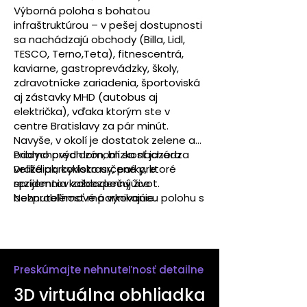
Výborná poloha s bohatou
infraštruktúrou – v pešej dostupnosti
sa nachádzajú obchody (Billa, Lidl,
TESCO, Terno,Teta), fitnescentrá,
kaviarne, gastroprevádzky, školy,
zdravotnícke zariadenia, športoviská
aj zástavky MHD (autobus aj
električka), vďaka ktorým ste v
centre Bratislavy za pár minút.
Navyše, v okolí je dostatok zelene a
oddychových zón, blízkosť jazera
Priamo pred domom sa nachádza
Draždiak, cyklotrasy, parky, ktoré
veľké parkovisko určené pre
spríjemnia každodenný život.
rezidentov zabezpečujúce
Nehnuteľnosť má vynikajúcu polohu s
bezproblémové parkovanie.
dostupnosťou či už pešo, autom
alebo novovybudovanou električkou.
Preskúmajte nehnuteľnosť detailne
3D virtuálna obhliadka