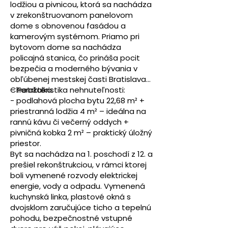
lodžiou a pivnicou, ktorá sa nachádza
v zrekonštruovanom panelovom
dome s obnovenou fasádou a
kamerovým systémom. Priamo pri
bytovom dome sa nachádza
policajná stanica, čo prináša pocit
bezpečia a moderného bývania v
obľúbenej mestskej časti Bratislava
– Petržalka.
Charakteristika nehnuteľnosti:
- podlahová plocha bytu 22,68 m² +
priestranná lodžia 4 m² – ideálna na
rannú kávu či večerný oddych +
pivničná kobka 2 m² – praktický úložný
priestor.
Byt sa nachádza na 1. poschodí z 12. a
prešiel rekonštrukciou, v rámci ktorej
boli vymenené rozvody elektrickej
energie, vody a odpadu. Vymenená
kuchynská linka, plastové okná s
dvojsklom zaručujúce ticho a tepelnú
pohodu, bezpečnostné vstupné