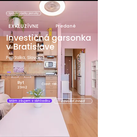
< Späť na všetky ponuky
EXKLUZÍVNE
Predané
Investičná garsonka
v Bratislave
Petržalka, Slovakia
-
Byt
Čiast. rek.
-
23m2
Zavolať ihneď
Mám záujem o obhliadku