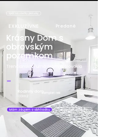
< Späť na všetky ponuky
EXKLUZÍVNE
Predané
Krásny Dom s
obrovským
pozemkom
Trenčianska Turná-Hámre, Slovakia
-
Rodinný dom
Komplet rek.
1200m2
133m2
Zavolať ihneď
Mám záujem o obhliadku