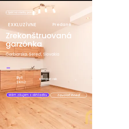
< Späť na všetky ponuky
EXKLUZÍVNE
Predané
Zrekonštruovaná
garzónka
Garbiarska, Sereď, Slovakia
-
Byt
Komplet rek.
-
24m2
Zavolať ihneď
Mám záujem o obhliadku