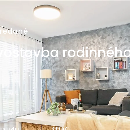
redané
vostavba rodinnéh
ostavba
399 m2