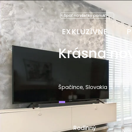
< Späť na všetky ponuky
EXKLUZÍVNE
P
Krásna no
Špačince, Slovakia
-
Rodinný
Nov