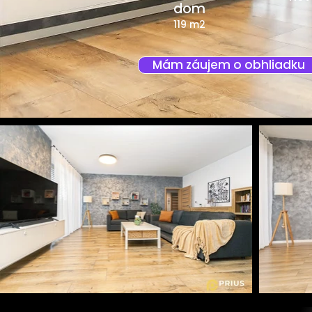
dom
119 m2
Mám záujem o obhliadku