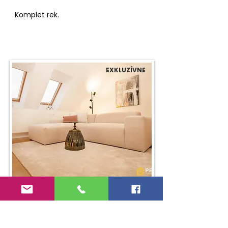
Komplet rek.
EXKLUZÍVNE
740€/ mesiac
2 izbový luxusný mezonet