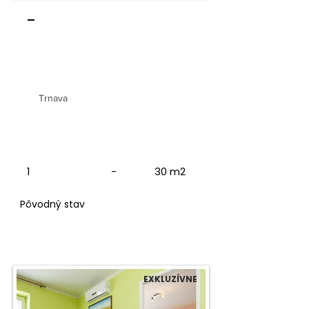
-
1-izbový byt INVESTIČNÁ
PRÍLEŽITOSŤ
Trnava
1
-
30 m2
Pôvodný stav
EXKLUZÍVNE