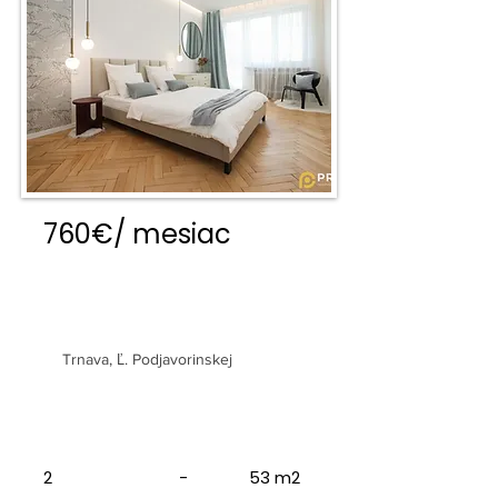
760€/ mesiac
2 izbový luxusný byt v centre
Trnavy
Trnava, Ľ. Podjavorinskej
2
-
53 m2