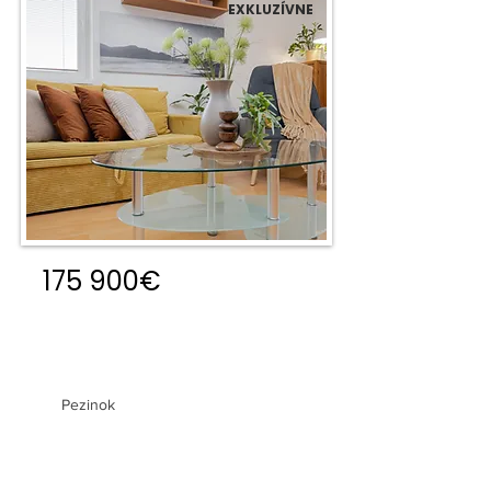
EXKLUZÍVNE
175 900€
2 izbový byt so zariadením v
Pezinku
Pezinok