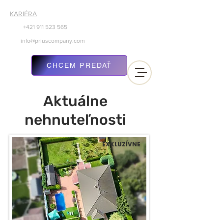
KARIÉRA
+421 911
523 565
info@priuscompany.com
CHCEM PREDAŤ
Aktuálne
nehnuteľnosti
EXKLUZÍVNE