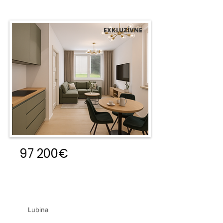
EXKLUZÍVNE
97 200€
2 izbový byt v novostavbe
Lubina
Lubina