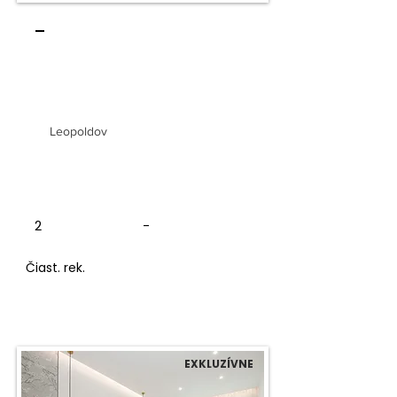
-
2 izbový byt v tehlovom
bytovom dome
Leopoldov
2
-
Čiast. rek.
EXKLUZÍVNE