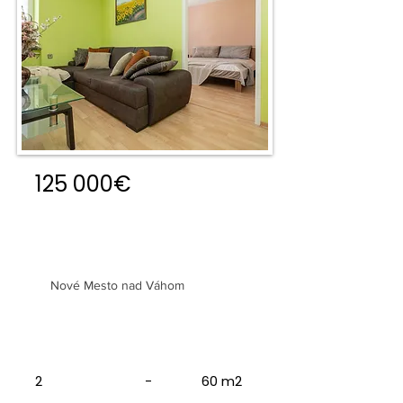
125 000€
2 izbový byt blízko centra
Nové Mesto n. Váhom
Nové Mesto nad Váhom
2
-
60 m2