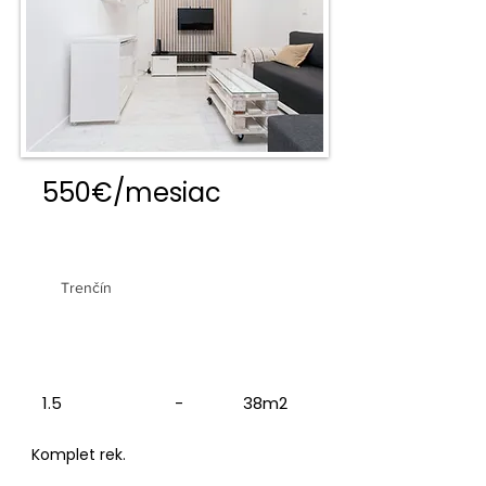
550€/mesiac
1,5 izbový byt s balkónom
Trenčín
1.5
-
38m2
Komplet rek.