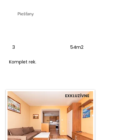
s nádherným výhľadom
Piešťany
3
54m2
Komplet rek.
EXKLUZÍVNE