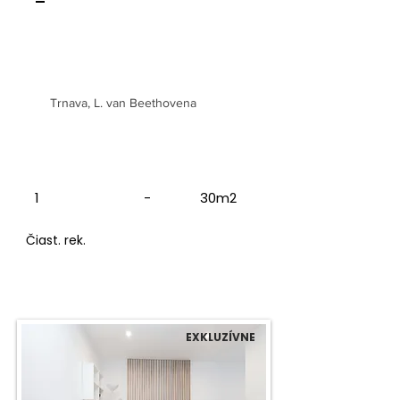
-
1 izbový byt v peknom
prostredí
Trnava, L. van Beethovena
1
-
30m2
Čiast. rek.
EXKLUZÍVNE