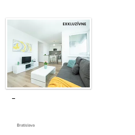
EXKLUZÍVNE
-
1-izb. byt v novostavbe Fuxova
Bratislava