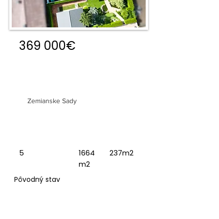
369 000€
5 IZBOVÝ RODINNÝ DOM,
GARÁŽ, BAZÉN
Zemianske Sady
5
1664
237m2
m2
Pôvodný stav