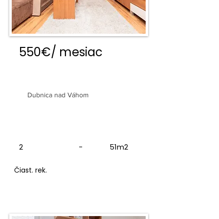
550€/ mesiac
2 izbový byt s logiou
Dubnica nad Váhom
2
-
51m2
Čiast. rek.