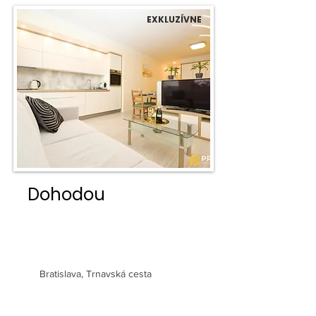
EXKLUZÍVNE
Dohodou
1 izbový byt s novým
zariadením a parkovaním
Bratislava, Trnavská cesta