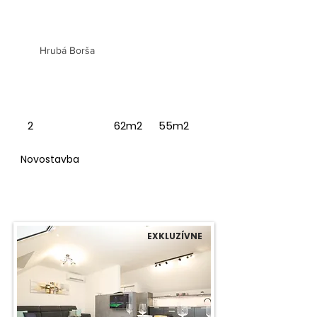
2 izbový byt v Golf Rezorte
Hrubá Borša
2
62m2
55m2
Novostavba
EXKLUZÍVNE