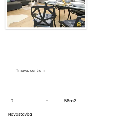
-
2 izbový byt v historickom
centre mesta
Trnava, centrum
2
-
56m2
Novostavba