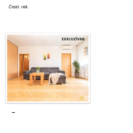
Čiast. rek.
EXKLUZÍVNE
-
2 izbový byt prerobený na 3ib